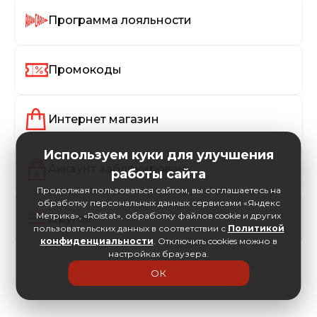
Программа лояльности
Промокоды
Интернет магазин
Используем куки для улучшения
Аккаунт заблокирован
работы сайта
Продолжая пользоваться сайтом, вы соглашаетесь на
обработку персональных данных сервисами «Яндекс
Метрика», «Roistat», обработку файлов cookie и других
Другое
пользовательских данных в соответствии с
Политикой
конфиденциальности
. Отключить cookies можно в
настройках браузера.
ОК