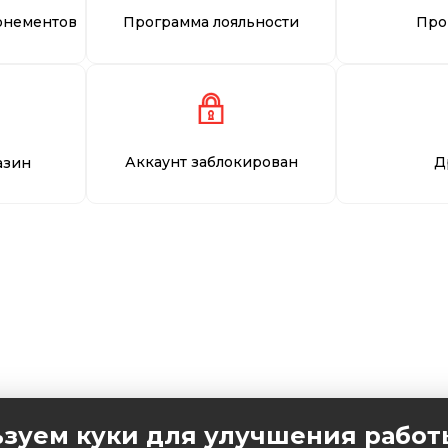
онементов
Программа лояльности
Про
Аккаунт заблокирован
Д
азин
зуем куки для улучшения работ