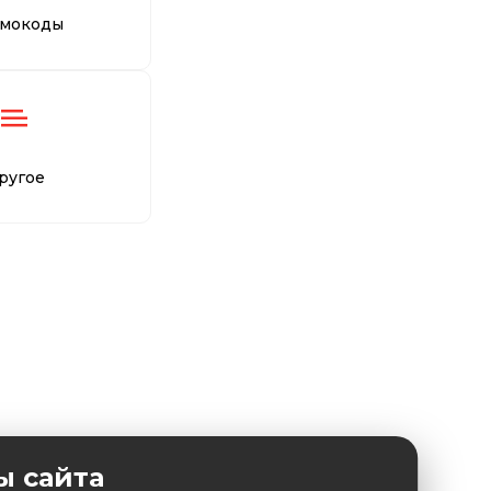
мокоды
ругое
ы сайта