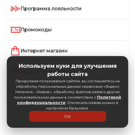
Программа лояльности
Промокоды
Интернет магазин
Используем куки для улучшения
Аккаунт заблокирован
работы сайта
Продолжая пользоваться сайтом, вы соглашаетесь на
обработку персональных данных сервисами «Яндекс
Метрика», «Roistat», обработку файлов cookie и других
Другое
пользовательских данных в соответствии с
Политикой
конфиденциальности
. Отключить cookies можно в
настройках браузера.
ОК