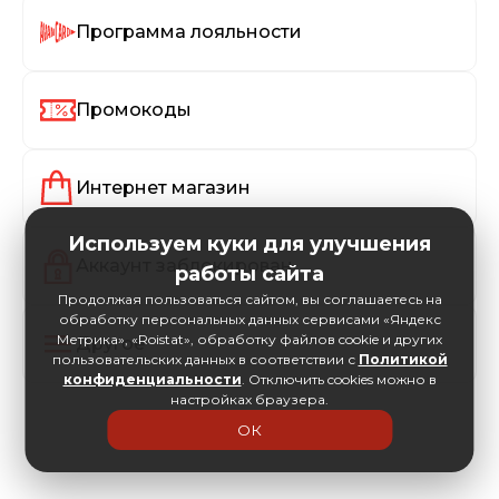
Программа лояльности
Промокоды
Интернет магазин
Используем куки для улучшения
Аккаунт заблокирован
работы сайта
Продолжая пользоваться сайтом, вы соглашаетесь на
обработку персональных данных сервисами «Яндекс
Метрика», «Roistat», обработку файлов cookie и других
Другое
пользовательских данных в соответствии с
Политикой
конфиденциальности
. Отключить cookies можно в
настройках браузера.
ОК