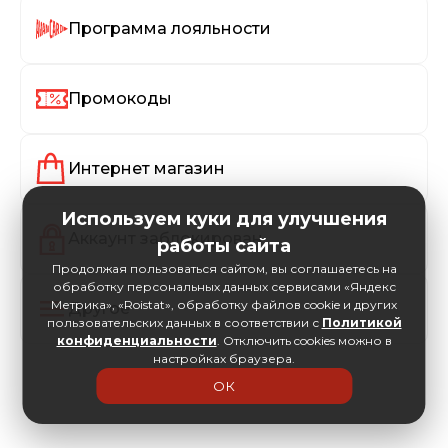
Программа лояльности
Промокоды
Интернет магазин
Используем куки для улучшения
Аккаунт заблокирован
работы сайта
Продолжая пользоваться сайтом, вы соглашаетесь на
обработку персональных данных сервисами «Яндекс
Метрика», «Roistat», обработку файлов cookie и других
Другое
пользовательских данных в соответствии с
Политикой
конфиденциальности
. Отключить cookies можно в
настройках браузера.
ОК