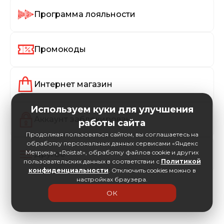
Программа лояльности
Промокоды
Интернет магазин
Используем куки для улучшения
Аккаунт заблокирован
работы сайта
Продолжая пользоваться сайтом, вы соглашаетесь на
обработку персональных данных сервисами «Яндекс
Метрика», «Roistat», обработку файлов cookie и других
Другое
пользовательских данных в соответствии с
Политикой
конфиденциальности
. Отключить cookies можно в
настройках браузера.
ОК