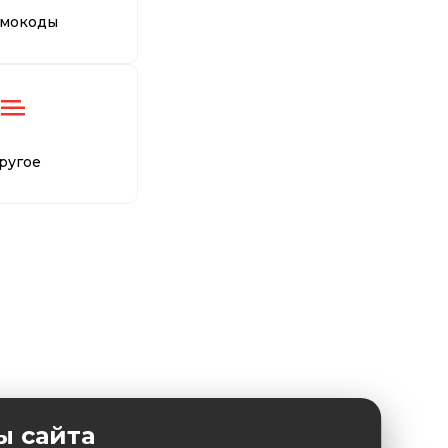
мокоды
ругое
ы сайта