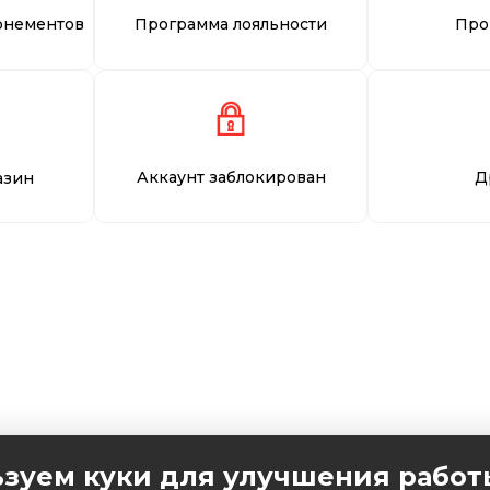
онементов
Программа лояльности
Про
Аккаунт заблокирован
Д
азин
зуем куки для улучшения работ