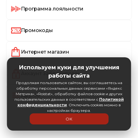
Программа лояльности
Промокоды
Интернет магазин
Используем куки для улучшения
Аккаунт заблокирован
работы сайта
Продолжая пользоваться сайтом, вы соглашаетесь на
обработку персональных данных сервисами «Яндекс
Метрика», «Roistat», обработку файлов cookie и других
Другое
пользовательских данных в соответствии с
Политикой
конфиденциальности
. Отключить cookies можно в
настройках браузера.
ОК