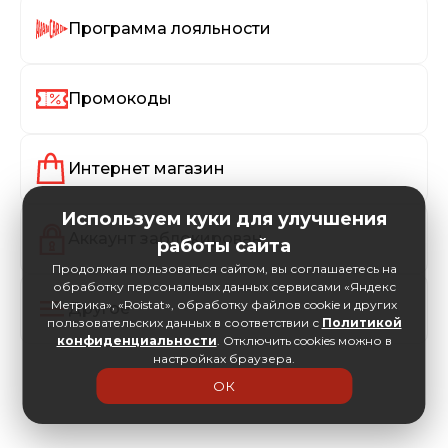
Программа лояльности
Промокоды
Интернет магазин
Используем куки для улучшения
Аккаунт заблокирован
работы сайта
Продолжая пользоваться сайтом, вы соглашаетесь на
обработку персональных данных сервисами «Яндекс
Метрика», «Roistat», обработку файлов cookie и других
Другое
пользовательских данных в соответствии с
Политикой
конфиденциальности
. Отключить cookies можно в
настройках браузера.
ОК