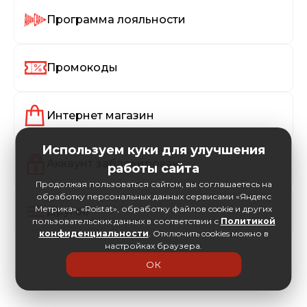
Программа лояльности
Промокоды
Интернет магазин
Используем куки для улучшения
Аккаунт заблокирован
работы сайта
Продолжая пользоваться сайтом, вы соглашаетесь на
обработку персональных данных сервисами «Яндекс
Метрика», «Roistat», обработку файлов cookie и других
Другое
пользовательских данных в соответствии с
Политикой
конфиденциальности
. Отключить cookies можно в
настройках браузера.
ОК