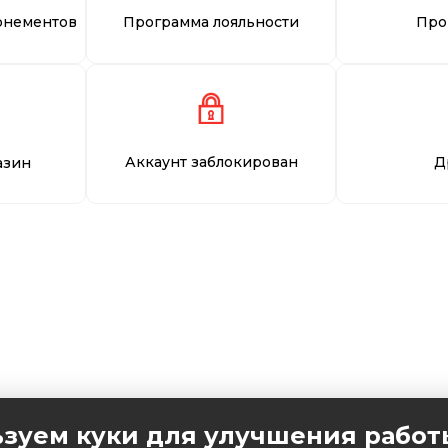
онементов
Программа лояльности
Про
Аккаунт заблокирован
Д
азин
зуем куки для улучшения работ