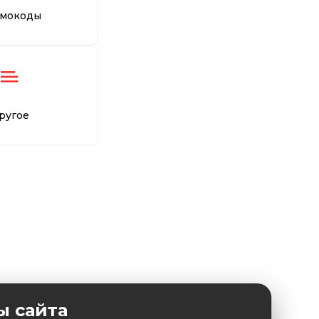
мокоды
ругое
ы сайта