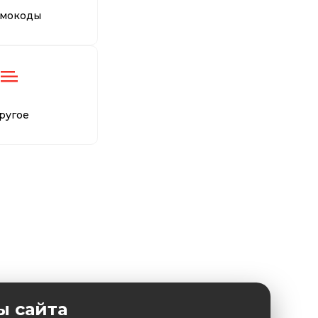
мокоды
ругое
ы сайта