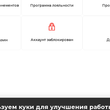
онементов
Программа лояльности
Про
Аккаунт заблокирован
Д
азин
зуем куки для улучшения работ