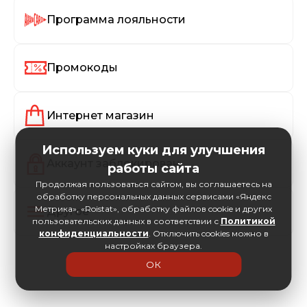
Программа лояльности
Промокоды
Интернет магазин
Используем куки для улучшения
Аккаунт заблокирован
работы сайта
Продолжая пользоваться сайтом, вы соглашаетесь на
обработку персональных данных сервисами «Яндекс
Метрика», «Roistat», обработку файлов cookie и других
Другое
пользовательских данных в соответствии с
Политикой
конфиденциальности
. Отключить cookies можно в
настройках браузера.
ОК