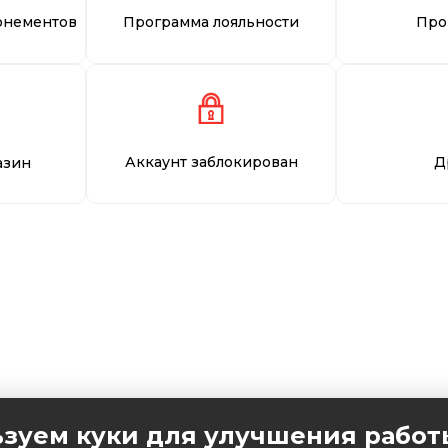
онементов
Программа лояльности
Про
Аккаунт заблокирован
Д
азин
зуем куки для улучшения работ