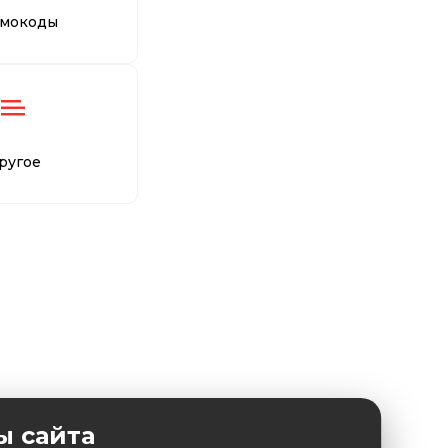
мокоды
ругое
ы сайта