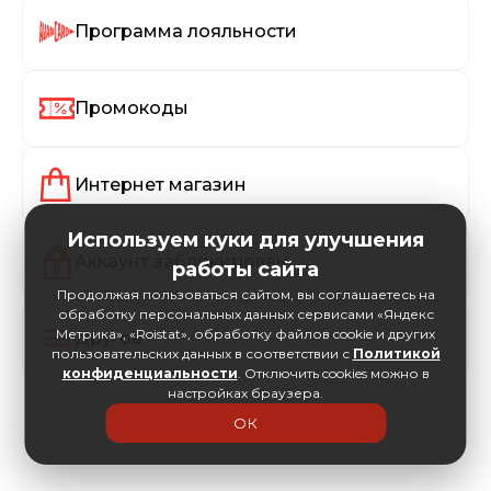
Программа лояльности
Промокоды
Интернет магазин
Используем куки для улучшения
Аккаунт заблокирован
работы сайта
Продолжая пользоваться сайтом, вы соглашаетесь на
обработку персональных данных сервисами «Яндекс
Метрика», «Roistat», обработку файлов cookie и других
Другое
пользовательских данных в соответствии с
Политикой
конфиденциальности
. Отключить cookies можно в
настройках браузера.
ОК