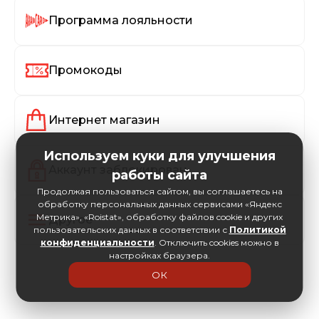
Программа лояльности
Промокоды
Интернет магазин
Используем куки для улучшения
Аккаунт заблокирован
работы сайта
Продолжая пользоваться сайтом, вы соглашаетесь на
обработку персональных данных сервисами «Яндекс
Метрика», «Roistat», обработку файлов cookie и других
Другое
пользовательских данных в соответствии с
Политикой
конфиденциальности
. Отключить cookies можно в
настройках браузера.
ОК