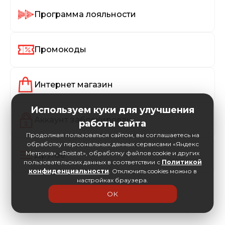
Программа лояльности
Промокоды
Интернет магазин
Используем куки для улучшения
Аккаунт заблокирован
работы сайта
Продолжая пользоваться сайтом, вы соглашаетесь на
обработку персональных данных сервисами «Яндекс
Метрика», «Roistat», обработку файлов cookie и других
Другое
пользовательских данных в соответствии с
Политикой
конфиденциальности
. Отключить cookies можно в
настройках браузера.
ОК