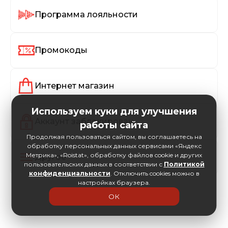
Программа лояльности
Промокоды
Интернет магазин
Используем куки для улучшения
Аккаунт заблокирован
работы сайта
Продолжая пользоваться сайтом, вы соглашаетесь на
обработку персональных данных сервисами «Яндекс
Метрика», «Roistat», обработку файлов cookie и других
Другое
пользовательских данных в соответствии с
Политикой
конфиденциальности
. Отключить cookies можно в
настройках браузера.
ОК