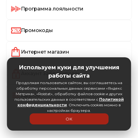
Программа лояльности
Промокоды
Интернет магазин
Используем куки для улучшения
Аккаунт заблокирован
работы сайта
Продолжая пользоваться сайтом, вы соглашаетесь на
обработку персональных данных сервисами «Яндекс
Метрика», «Roistat», обработку файлов cookie и других
Другое
пользовательских данных в соответствии с
Политикой
конфиденциальности
. Отключить cookies можно в
настройках браузера.
ОК