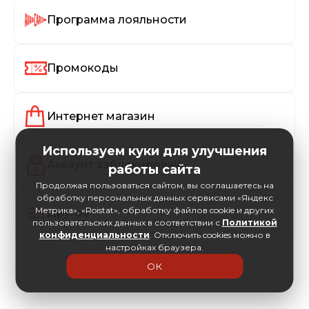
Программа лояльности
Промокоды
Интернет магазин
Используем куки для улучшения
Аккаунт заблокирован
работы сайта
Продолжая пользоваться сайтом, вы соглашаетесь на
обработку персональных данных сервисами «Яндекс
Метрика», «Roistat», обработку файлов cookie и других
Другое
пользовательских данных в соответствии с
Политикой
конфиденциальности
. Отключить cookies можно в
настройках браузера.
ОК