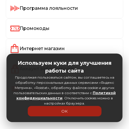
Программа лояльности
Промокоды
Интернет магазин
Используем куки для улучшения
Аккаунт заблокирован
работы сайта
Продолжая пользоваться сайтом, вы соглашаетесь на
обработку персональных данных сервисами «Яндекс
Метрика», «Roistat», обработку файлов cookie и других
Другое
пользовательских данных в соответствии с
Политикой
конфиденциальности
. Отключить cookies можно в
настройках браузера.
ОК