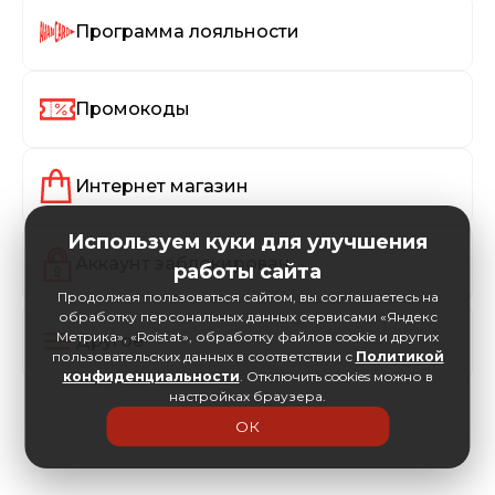
Программа лояльности
Промокоды
Интернет магазин
Используем куки для улучшения
Аккаунт заблокирован
работы сайта
Продолжая пользоваться сайтом, вы соглашаетесь на
обработку персональных данных сервисами «Яндекс
Метрика», «Roistat», обработку файлов cookie и других
Другое
пользовательских данных в соответствии с
Политикой
конфиденциальности
. Отключить cookies можно в
настройках браузера.
ОК