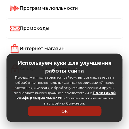
Программа лояльности
Промокоды
Интернет магазин
Используем куки для улучшения
Аккаунт заблокирован
работы сайта
Продолжая пользоваться сайтом, вы соглашаетесь на
обработку персональных данных сервисами «Яндекс
Метрика», «Roistat», обработку файлов cookie и других
Другое
пользовательских данных в соответствии с
Политикой
конфиденциальности
. Отключить cookies можно в
настройках браузера.
ОК