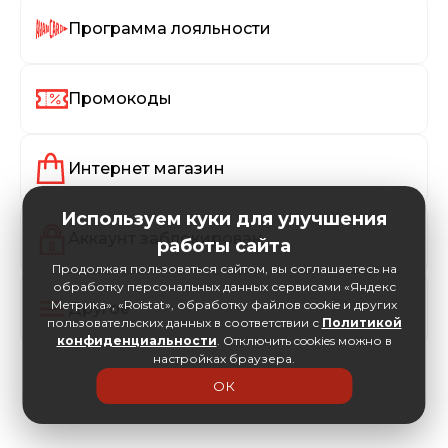
Программа лояльности
Промокоды
Интернет магазин
Используем куки для улучшения
Аккаунт заблокирован
работы сайта
Продолжая пользоваться сайтом, вы соглашаетесь на
обработку персональных данных сервисами «Яндекс
Метрика», «Roistat», обработку файлов cookie и других
Другое
пользовательских данных в соответствии с
Политикой
конфиденциальности
. Отключить cookies можно в
настройках браузера.
ОК