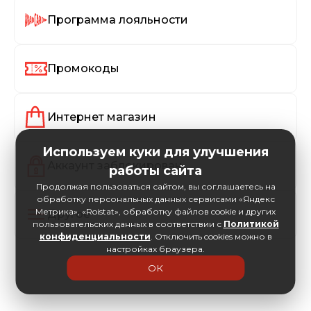
Программа лояльности
Промокоды
Интернет магазин
Используем куки для улучшения
Аккаунт заблокирован
работы сайта
Продолжая пользоваться сайтом, вы соглашаетесь на
обработку персональных данных сервисами «Яндекс
Метрика», «Roistat», обработку файлов cookie и других
Другое
пользовательских данных в соответствии с
Политикой
конфиденциальности
. Отключить cookies можно в
настройках браузера.
ОК