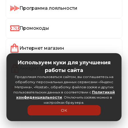
Программа лояльности
Промокоды
Интернет магазин
Используем куки для улучшения
Аккаунт заблокирован
работы сайта
Продолжая пользоваться сайтом, вы соглашаетесь на
обработку персональных данных сервисами «Яндекс
Метрика», «Roistat», обработку файлов cookie и других
Другое
пользовательских данных в соответствии с
Политикой
конфиденциальности
. Отключить cookies можно в
настройках браузера.
ОК