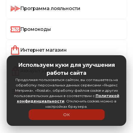
Программа лояльности
Промокоды
Интернет магазин
Используем куки для улучшения
Аккаунт заблокирован
работы сайта
Продолжая пользоваться сайтом, вы соглашаетесь на
обработку персональных данных сервисами «Яндекс
Метрика», «Roistat», обработку файлов cookie и других
Другое
пользовательских данных в соответствии с
Политикой
конфиденциальности
. Отключить cookies можно в
настройках браузера.
ОК