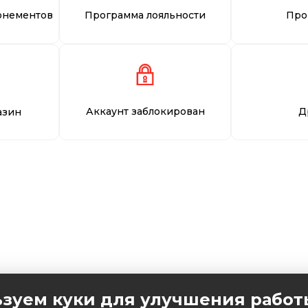
онементов
Программа лояльности
Про
Аккаунт заблокирован
Д
азин
зуем куки для улучшения работ