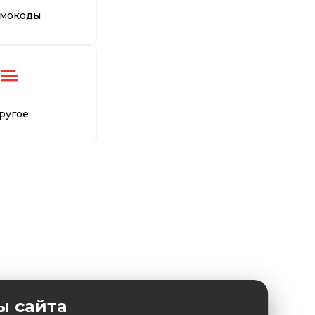
мокоды
ругое
ы сайта