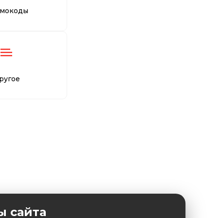
мокоды
ругое
ы сайта