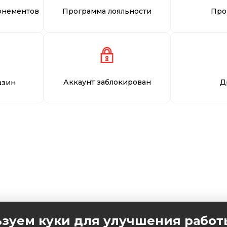
онементов
Программа лояльности
Про
Аккаунт заблокирован
Д
азин
зуем куки для улучшения работ