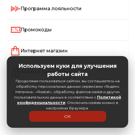
Программа лояльности
Промокоды
Интернет магазин
Используем куки для улучшения
Аккаунт заблокирован
работы сайта
Продолжая пользоваться сайтом, вы соглашаетесь на
обработку персональных данных сервисами «Яндекс
Метрика», «Roistat», обработку файлов cookie и других
Другое
пользовательских данных в соответствии с
Политикой
конфиденциальности
. Отключить cookies можно в
настройках браузера.
ОК