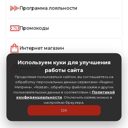
Программа лояльности
Промокоды
Интернет магазин
Используем куки для улучшения
Аккаунт заблокирован
работы сайта
Продолжая пользоваться сайтом, вы соглашаетесь на
обработку персональных данных сервисами «Яндекс
Метрика», «Roistat», обработку файлов cookie и других
Другое
пользовательских данных в соответствии с
Политикой
конфиденциальности
. Отключить cookies можно в
настройках браузера.
ОК