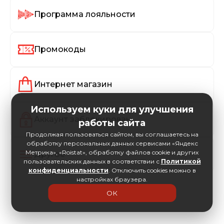
Программа лояльности
Промокоды
Интернет магазин
Используем куки для улучшения
Аккаунт заблокирован
работы сайта
Продолжая пользоваться сайтом, вы соглашаетесь на
обработку персональных данных сервисами «Яндекс
Метрика», «Roistat», обработку файлов cookie и других
Другое
пользовательских данных в соответствии с
Политикой
конфиденциальности
. Отключить cookies можно в
настройках браузера.
ОК