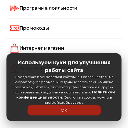
Программа лояльности
Промокоды
Интернет магазин
Используем куки для улучшения
Аккаунт заблокирован
работы сайта
Продолжая пользоваться сайтом, вы соглашаетесь на
обработку персональных данных сервисами «Яндекс
Метрика», «Roistat», обработку файлов cookie и других
Другое
пользовательских данных в соответствии с
Политикой
конфиденциальности
. Отключить cookies можно в
настройках браузера.
ОК