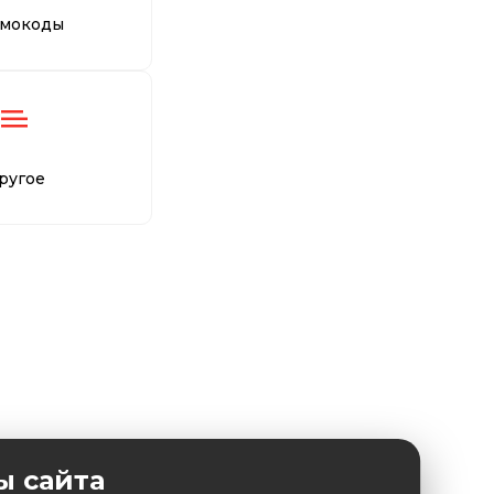
мокоды
ругое
ы сайта