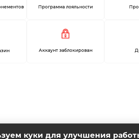
онементов
Программа лояльности
Про
Аккаунт заблокирован
Д
азин
зуем куки для улучшения работ