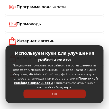
Программа лояльности
Промокоды
Интернет магазин
Используем куки для улучшения
Аккаунт заблокирован
работы сайта
Продолжая пользоваться сайтом, вы соглашаетесь на
обработку персональных данных сервисами «Яндекс
Метрика», «Roistat», обработку файлов cookie и других
Другое
пользовательских данных в соответствии с
Политикой
конфиденциальности
. Отключить cookies можно в
настройках браузера.
ОК