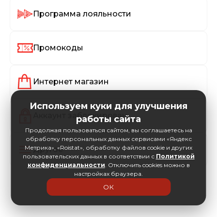
Программа лояльности
Промокоды
Интернет магазин
Используем куки для улучшения
Аккаунт заблокирован
работы сайта
Продолжая пользоваться сайтом, вы соглашаетесь на
обработку персональных данных сервисами «Яндекс
Метрика», «Roistat», обработку файлов cookie и других
Другое
пользовательских данных в соответствии с
Политикой
конфиденциальности
. Отключить cookies можно в
настройках браузера.
ОК