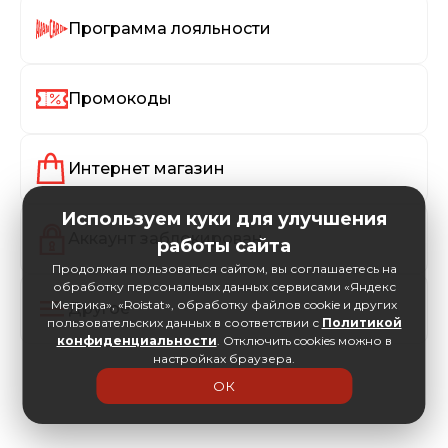
Программа лояльности
Промокоды
Интернет магазин
Используем куки для улучшения
Аккаунт заблокирован
работы сайта
Продолжая пользоваться сайтом, вы соглашаетесь на
обработку персональных данных сервисами «Яндекс
Метрика», «Roistat», обработку файлов cookie и других
Другое
пользовательских данных в соответствии с
Политикой
конфиденциальности
. Отключить cookies можно в
настройках браузера.
ОК