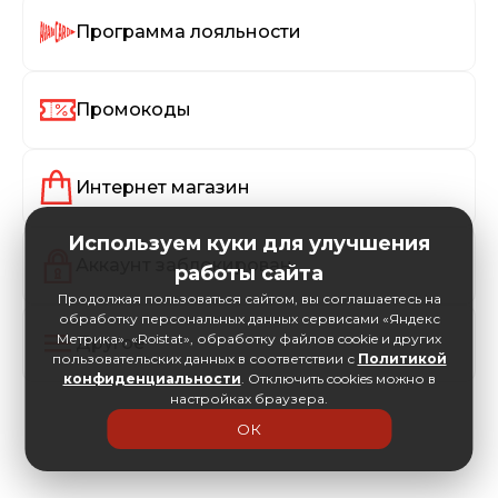
Программа лояльности
Промокоды
Интернет магазин
Используем куки для улучшения
Аккаунт заблокирован
работы сайта
Продолжая пользоваться сайтом, вы соглашаетесь на
обработку персональных данных сервисами «Яндекс
Метрика», «Roistat», обработку файлов cookie и других
Другое
пользовательских данных в соответствии с
Политикой
конфиденциальности
. Отключить cookies можно в
настройках браузера.
ОК