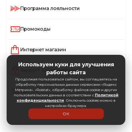
Программа лояльности
Промокоды
Интернет магазин
Используем куки для улучшения
Аккаунт заблокирован
работы сайта
Продолжая пользоваться сайтом, вы соглашаетесь на
обработку персональных данных сервисами «Яндекс
Метрика», «Roistat», обработку файлов cookie и других
Другое
пользовательских данных в соответствии с
Политикой
конфиденциальности
. Отключить cookies можно в
настройках браузера.
ОК