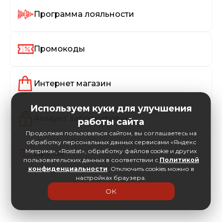
Программа лояльности
Промокоды
Интернет магазин
Используем куки для улучшения
Аккаунт заблокирован
работы сайта
Продолжая пользоваться сайтом, вы соглашаетесь на
обработку персональных данных сервисами «Яндекс
Метрика», «Roistat», обработку файлов cookie и других
Другое
пользовательских данных в соответствии с
Политикой
конфиденциальности
. Отключить cookies можно в
настройках браузера.
ОК