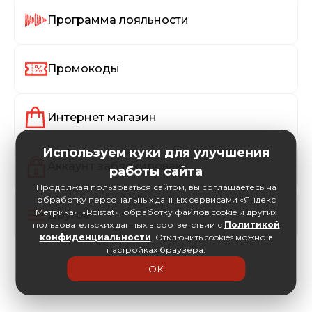
Программа лояльности
Промокоды
Интернет магазин
Используем куки для улучшения
Аккаунт заблокирован
работы сайта
Продолжая пользоваться сайтом, вы соглашаетесь на
обработку персональных данных сервисами «Яндекс
Метрика», «Roistat», обработку файлов cookie и других
Другое
пользовательских данных в соответствии с
Политикой
конфиденциальности
. Отключить cookies можно в
настройках браузера.
ОК