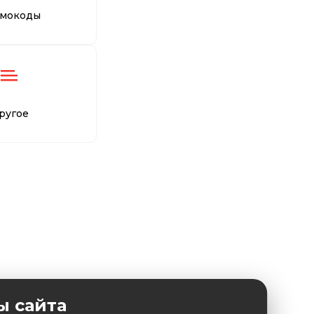
мокоды
ругое
ы сайта