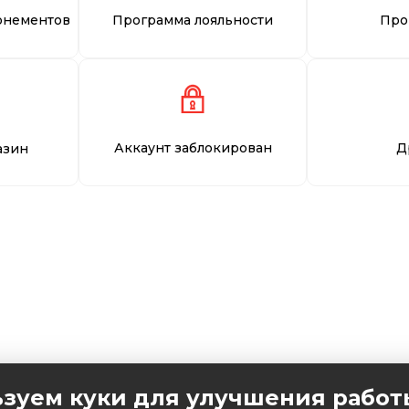
онементов
Программа лояльности
Про
Аккаунт заблокирован
Д
азин
зуем куки для улучшения работ