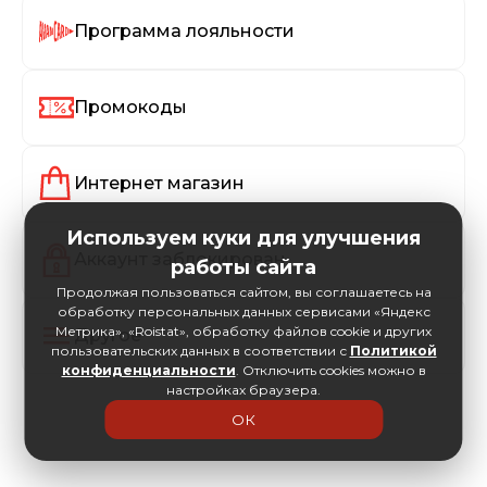
Программа лояльности
Промокоды
Интернет магазин
Используем куки для улучшения
Аккаунт заблокирован
работы сайта
Продолжая пользоваться сайтом, вы соглашаетесь на
обработку персональных данных сервисами «Яндекс
Метрика», «Roistat», обработку файлов cookie и других
Другое
пользовательских данных в соответствии с
Политикой
конфиденциальности
. Отключить cookies можно в
настройках браузера.
ОК