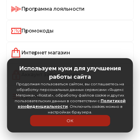
Программа лояльности
Промокоды
Интернет магазин
Используем куки для улучшения
Аккаунт заблокирован
работы сайта
Продолжая пользоваться сайтом, вы соглашаетесь на
обработку персональных данных сервисами «Яндекс
Метрика», «Roistat», обработку файлов cookie и других
Другое
пользовательских данных в соответствии с
Политикой
конфиденциальности
. Отключить cookies можно в
настройках браузера.
ОК