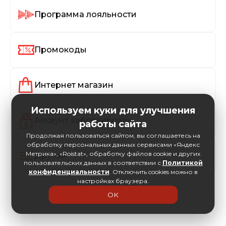
Программа лояльности
Промокоды
Интернет магазин
Используем куки для улучшения
Аккаунт заблокирован
работы сайта
Продолжая пользоваться сайтом, вы соглашаетесь на
обработку персональных данных сервисами «Яндекс
Метрика», «Roistat», обработку файлов cookie и других
Другое
пользовательских данных в соответствии с
Политикой
конфиденциальности
. Отключить cookies можно в
настройках браузера.
ОК