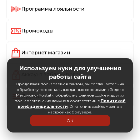
Программа лояльности
Промокоды
Интернет магазин
Используем куки для улучшения
Аккаунт заблокирован
работы сайта
Продолжая пользоваться сайтом, вы соглашаетесь на
обработку персональных данных сервисами «Яндекс
Метрика», «Roistat», обработку файлов cookie и других
Другое
пользовательских данных в соответствии с
Политикой
конфиденциальности
. Отключить cookies можно в
настройках браузера.
ОК