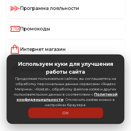
Программа лояльности
Промокоды
Интернет магазин
Используем куки для улучшения
Аккаунт заблокирован
работы сайта
Продолжая пользоваться сайтом, вы соглашаетесь на
обработку персональных данных сервисами «Яндекс
Метрика», «Roistat», обработку файлов cookie и других
Другое
пользовательских данных в соответствии с
Политикой
конфиденциальности
. Отключить cookies можно в
настройках браузера.
ОК