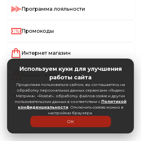
Программа лояльности
Промокоды
Интернет магазин
Используем куки для улучшения
Аккаунт заблокирован
работы сайта
Продолжая пользоваться сайтом, вы соглашаетесь на
обработку персональных данных сервисами «Яндекс
Метрика», «Roistat», обработку файлов cookie и других
Другое
пользовательских данных в соответствии с
Политикой
конфиденциальности
. Отключить cookies можно в
настройках браузера.
ОК