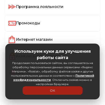
Программа лояльности
Промокоды
Интернет магазин
Используем куки для улучшения
Аккаунт заблокирован
работы сайта
Продолжая пользоваться сайтом, вы соглашаетесь на
обработку персональных данных сервисами «Яндекс
Метрика», «Roistat», обработку файлов cookie и других
Другое
пользовательских данных в соответствии с
Политикой
конфиденциальности
. Отключить cookies можно в
настройках браузера.
ОК