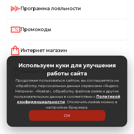
Программа лояльности
Промокоды
Интернет магазин
Используем куки для улучшения
Аккаунт заблокирован
работы сайта
Продолжая пользоваться сайтом, вы соглашаетесь на
обработку персональных данных сервисами «Яндекс
Метрика», «Roistat», обработку файлов cookie и других
Другое
пользовательских данных в соответствии с
Политикой
конфиденциальности
. Отключить cookies можно в
настройках браузера.
ОК